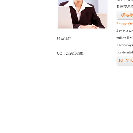
具体交易
我要
Process Ov
4.cn is a w
million RMB
联系我们
5 workdays
For detaile
QQ：2726103981
BUY 