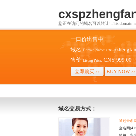
cxspzhengfa
您正在访问的域名可以转让!This domain name i
一口价出售中！
域名
cxspzhengfan
Domain Name:
售价
CNY 999.00
Listing Price:
立即购买
BUY NOW
>>
>>
域名交易方式：
通过金名网(
金名网(4
简单、安