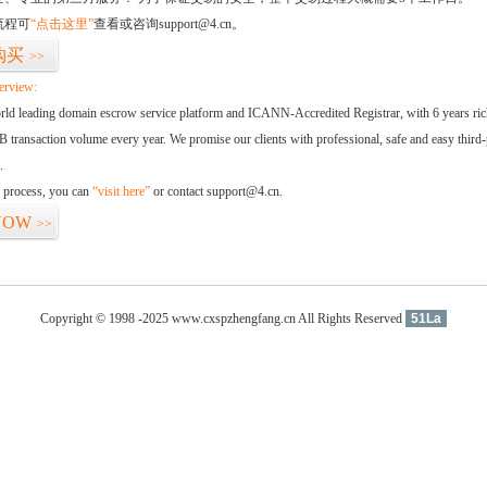
流程可
“点击这里”
查看或咨询support@4.cn。
购买
>>
erview:
orld leading domain escrow service platform and ICANN-Accredited Registrar, with 6 years ri
 transaction volume every year. We promise our clients with professional, safe and easy third-
.
d process, you can
“visit here”
or contact support@4.cn.
NOW
>>
Copyright © 1998 -2025 www.cxspzhengfang.cn All Rights Reserved
51La